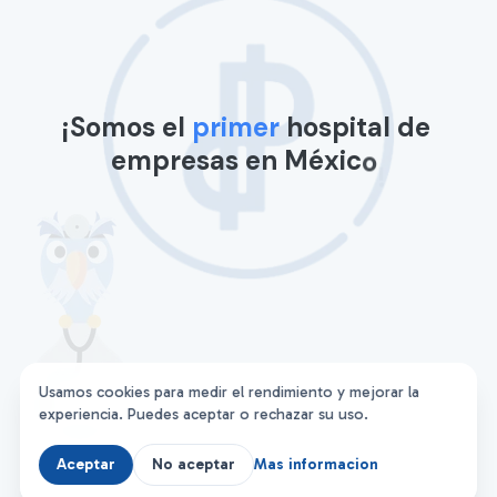
¡
S
o
m
o
s
e
l
p
r
i
m
e
r
h
o
s
p
i
t
a
l
d
e
e
m
p
r
e
s
a
s
e
n
M
é
x
i
c
o
!
Usamos cookies para medir el rendimiento y mejorar la
experiencia. Puedes aceptar o rechazar su uso.
Aceptar
No aceptar
Mas informacion